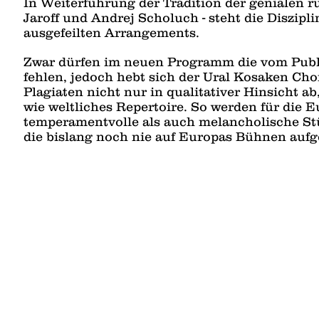
In Weiterführung der Tradition der genialen r
Jaroff und Andrej Scholuch - steht die Diszipl
ausgefeilten Arrangements.
Zwar dürfen im neuen Programm die vom Publ
fehlen, jedoch hebt sich der Ural Kosaken Ch
Plagiaten nicht nur in qualitativer Hinsicht 
wie weltliches Repertoire. So werden für die 
temperamentvolle als auch melancholische St
die bislang noch nie auf Europas Bühnen aufg
Der Originale Ural Kosaken Chor Andrej Scholu
Spitzenklasse - nicht einer von vielen, sondern
Am Programm stehen viele bekannte Lieder wi
Kalinka
„Stille Nacht, heilige Nacht“ auch in Russisch
11.12.2016, Beginn: 20:00 Uhr
Karlskirche Wien
Kreuzherreng. 1, 1040 Wien