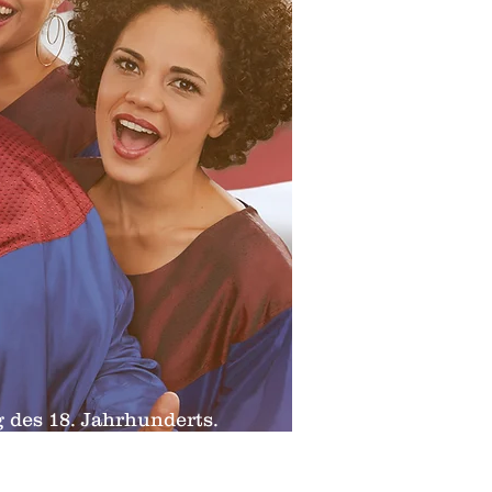
 des 18. Jahrhunderts.
gen Hymnen im fremden
rstellungen und religiösen