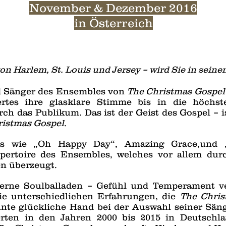
November & Dezember 2016
in Österreich
on Harlem, St. Louis und Jersey – wird Sie in seine
 Sänger des Ensembles von
The Christmas Gospel
tes ihre glasklare Stimme bis in die höchst
ch das Publikum. Das ist der Geist des Gospel – i
ristmas Gospel
.
els wie „Oh Happy Day“, Amazing Grace,und 
epertoire des Ensembles, welches vor allem du
n überzeugt.
erne Soulballaden – Gefühl und Temperament ve
Die unterschiedlichen Erfahrungen, die
The Chris
nte glückliche Hand bei der Auswahl seiner Sän
ten in den Jahren 2000 bis 2015 in Deutschla